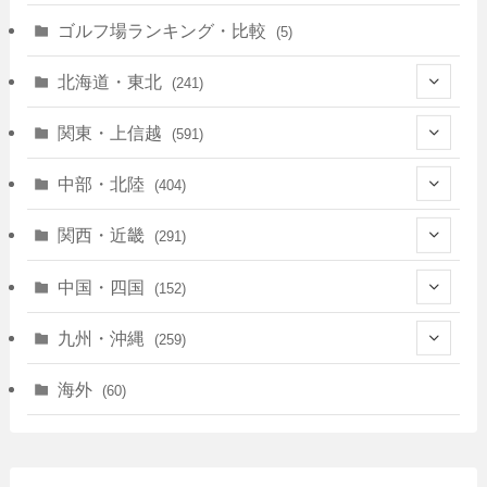
ゴルフ場ランキング・比較
(5)
北海道・東北
(241)
(128)
関東・上信越
(591)
(10)
(146)
中部・北陸
(404)
(17)
(40)
(13)
関西・近畿
(291)
(12)
(114)
(83)
(39)
中国・四国
(152)
(35)
(67)
(11)
(25)
(7)
九州・沖縄
(259)
(30)
(72)
(38)
(30)
(39)
(28)
海外
(60)
(9)
(14)
(78)
(22)
(15)
(50)
(35)
(60)
(36)
(9)
(22)