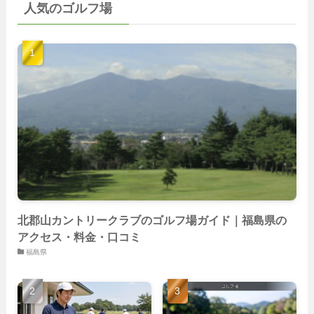
人気のゴルフ場
(103)
(40)
(139)
(40)
(22)
(22)
(9)
(40)
(59)
(14)
(23)
(19)
(26)
(22)
(26)
北郡山カントリークラブのゴルフ場ガイド｜福島県の
アクセス・料金・口コミ
福島県