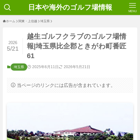
日本や海外のゴルフ場情報
MENU
ホーム
関東・上信越
埼玉県
越生ゴルフクラブのゴルフ場情
2026
報|埼玉県比企郡ときがわ町番匠
5/21
61
2025年6月11日
2026年5月21日
埼玉県
当ページのリンクには広告が含まれています。