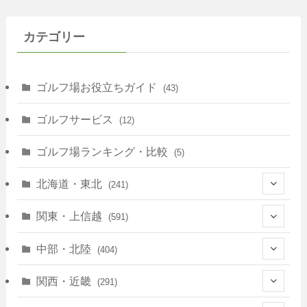
カテゴリー
ゴルフ場お役立ちガイド
(43)
ゴルフサービス
(12)
ゴルフ場ランキング・比較
(5)
北海道・東北
(241)
(128)
関東・上信越
(591)
(10)
(146)
中部・北陸
(404)
(17)
(40)
(13)
関西・近畿
(291)
(12)
(114)