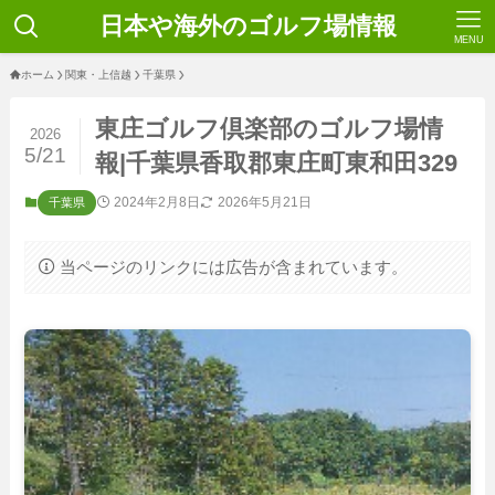
日本や海外のゴルフ場情報
MENU
ホーム
関東・上信越
千葉県
東庄ゴルフ倶楽部のゴルフ場情
2026
5/21
報|千葉県香取郡東庄町東和田329
2024年2月8日
2026年5月21日
千葉県
当ページのリンクには広告が含まれています。