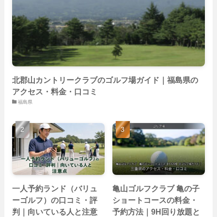
(19)
(26)
(22)
(26)
北郡山カントリークラブのゴルフ場ガイド｜福島県の
アクセス・料金・口コミ
福島県
一人予約ランド（バリュ
亀山ゴルフクラブ 亀の子
ーゴルフ）の口コミ・評
ショートコースの料金・
判｜向いている人と注意
予約方法｜9H回り放題と