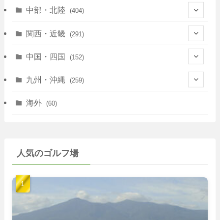
(10)
(146)
中部・北陸
(404)
(17)
(40)
(13)
関西・近畿
(291)
(12)
(114)
(83)
(39)
中国・四国
(152)
(35)
(67)
(11)
(25)
(7)
九州・沖縄
(259)
(30)
(72)
(38)
(30)
(39)
(28)
海外
(60)
(9)
(14)
(78)
(22)
(15)
(50)
(35)
(60)
(36)
(9)
(22)
人気のゴルフ場
(103)
(40)
(139)
(40)
(22)
(22)
(9)
(40)
(59)
(14)
(23)