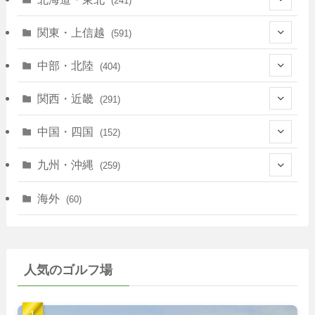
(241)
(128)
関東・上信越
(591)
(10)
(146)
中部・北陸
(404)
(17)
(40)
(13)
関西・近畿
(291)
(12)
(114)
(83)
(39)
中国・四国
(152)
(35)
(67)
(11)
(25)
(7)
九州・沖縄
(259)
(30)
(72)
(38)
(30)
(39)
(28)
海外
(60)
(9)
(14)
(78)
(22)
(15)
(50)
(35)
(60)
(36)
(9)
(22)
人気のゴルフ場
(103)
(40)
(139)
(40)
(22)
(22)
(9)