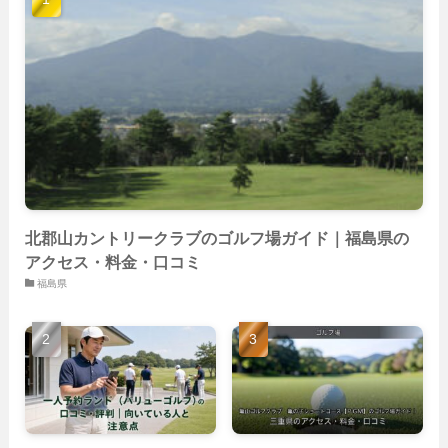
(40)
(59)
(14)
(23)
(19)
(26)
(22)
(26)
北郡山カントリークラブのゴルフ場ガイド｜福島県の
アクセス・料金・口コミ
福島県