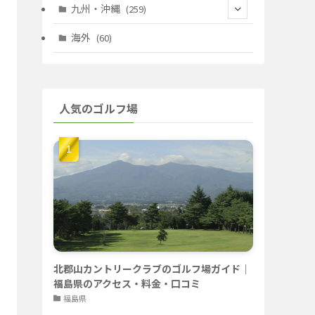
(67)
(11)
(25)
(7)
九州・沖縄
(259)
(30)
(72)
(38)
(30)
(39)
(28)
海外
(60)
(9)
(14)
(78)
(22)
(15)
(50)
(35)
(60)
(36)
(9)
(22)
人気のゴルフ場
(103)
(40)
(139)
(40)
(22)
(22)
(9)
(40)
(59)
(14)
(23)
(19)
(26)
(22)
(26)
北郡山カントリークラブのゴルフ場ガイド｜
福島県のアクセス・料金・口コミ
福島県