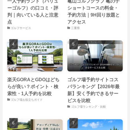
一人予約ランド（バリュ
亀山ゴルフクラブ 亀の子
ーゴルフ）の口コミ・評
ショートコースの料金・
判｜向いている人と注意
予約方法｜9H回り放題と
点
アクセス
ゴルフサービス
三重県
楽天GORAとGDOはどち
ゴルフ場予約サイトコス
らが良い？ポイント・検
パランキング【2026年最
索性・1人予約を比較
新】安く予約できるサー
ビスを比較
ゴルフ場お役立ちガイド
ゴルフ場ランキング・比較