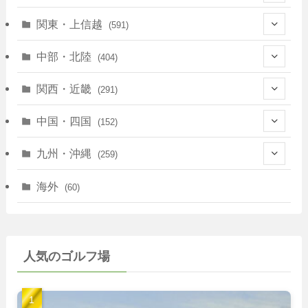
(128)
関東・上信越
(591)
(10)
(146)
中部・北陸
(404)
(17)
(40)
(13)
関西・近畿
(291)
(12)
(114)
(83)
(39)
中国・四国
(152)
(35)
(67)
(11)
(25)
(7)
九州・沖縄
(259)
(30)
(72)
(38)
(30)
(39)
(28)
海外
(60)
(9)
(14)
(78)
(22)
(15)
(50)
(35)
(60)
(36)
(9)
(22)
人気のゴルフ場
(103)
(40)
(139)
(40)
(22)
(22)
(9)
(40)