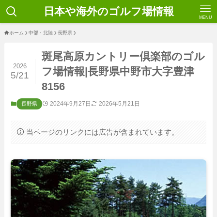
日本や海外のゴルフ場情報
MENU
ホーム
中部・北陸
長野県
斑尾高原カントリー倶楽部のゴル
2026
フ場情報|長野県中野市大字豊津
5/21
8156
2024年9月27日
2026年5月21日
長野県
当ページのリンクには広告が含まれています。