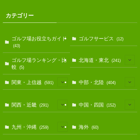
カテゴリー
ゴルフ場お役立ちガイド
ゴルフサービス
(12)
(43)
ゴルフ場ランキング・比
北海道・東北
(241)
較
(5)
(128)
関東・上信越
中部・北陸
(591)
(404)
(10)
(146)
(13)
(17)
関西・近畿
中国・四国
(291)
(152)
(40)
(83)
(12)
(39)
(7)
(114)
(11)
九州・沖縄
海外
(259)
(60)
(35)
(25)
(39)
(67)
(38)