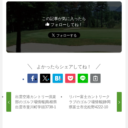
この記事が気に入ったら
フォローしてね！
よかったらシェアしてね！
出雲空港カントリー倶楽
リバー富士カントリーク
部のゴルフ場情報|島根県
ラブのゴルフ場情報|静岡
出雲市斐川町学頭3738-1
県富士市北松野4222-10