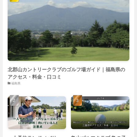
(59)
(14)
(23)
(19)
(26)
(22)
(26)
北郡山カントリークラブのゴルフ場ガイド｜福島県の
アクセス・料金・口コミ
福島県