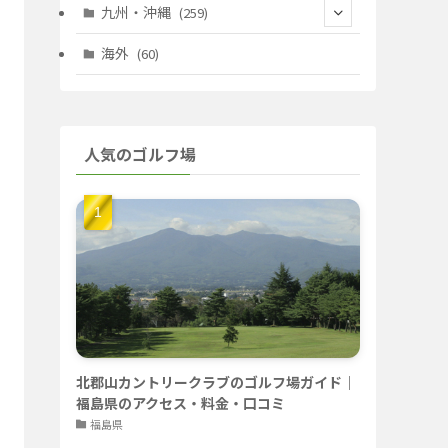
(67)
(11)
(25)
(7)
九州・沖縄
(259)
(30)
(72)
(38)
(30)
(39)
(28)
海外
(60)
(9)
(14)
(78)
(22)
(15)
(50)
(35)
(60)
(36)
(9)
(22)
人気のゴルフ場
(103)
(40)
(139)
(40)
(22)
(22)
(9)
(40)
(59)
(14)
(23)
(19)
(26)
(22)
(26)
北郡山カントリークラブのゴルフ場ガイド｜
福島県のアクセス・料金・口コミ
福島県