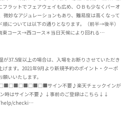
にフラットでフェアウェイも広め、ＯＢも少なくパーオ
、微妙なアジュレーションもあり、難易度は高くなって
ド順については以下の通りとなります。（前半→後半）
南東コース→西コース＊当日天候により回れる…
が37.5度以上の場合は、入場をお断りさせていただき
げます。2021年9月より新規予約のポイント・クーポ
お願いいたします。
□■□■□■□■□■サイン不要♪楽天チェックインが
ン時はサイン不要♪ ↓事前のご登録はこちら↓↓
e/help/checki…