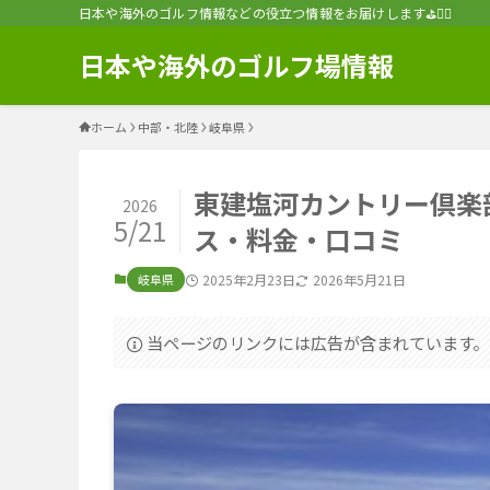
日本や海外のゴルフ情報などの役立つ情報をお届けします⛳️🏌️‍♂️
日本や海外のゴルフ場情報
ホーム
中部・北陸
岐阜県
東建塩河カントリー倶楽
2026
5/21
ス・料金・口コミ
岐阜県
2025年2月23日
2026年5月21日
当ページのリンクには広告が含まれています。