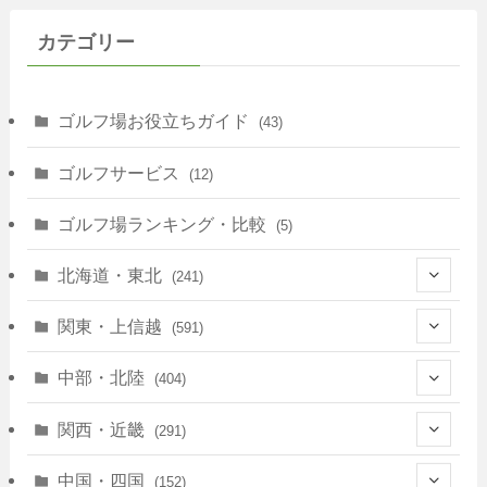
カテゴリー
ゴルフ場お役立ちガイド
(43)
ゴルフサービス
(12)
ゴルフ場ランキング・比較
(5)
北海道・東北
(241)
(128)
関東・上信越
(591)
(10)
(146)
中部・北陸
(404)
(17)
(40)
(13)
関西・近畿
(291)
(12)
(114)
(83)
(39)
中国・四国
(152)