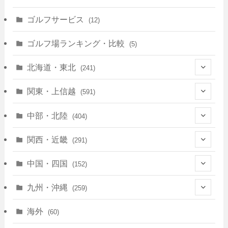
ゴルフサービス
(12)
ゴルフ場ランキング・比較
(5)
北海道・東北
(241)
(128)
関東・上信越
(591)
(10)
(146)
中部・北陸
(404)
(17)
(40)
(13)
関西・近畿
(291)
(12)
(114)
(83)
(39)
中国・四国
(152)
(35)
(67)
(11)
(25)
(7)
九州・沖縄
(259)
(30)
(72)
(38)
(30)
(39)
(28)
海外
(60)
(9)
(14)
(78)
(22)