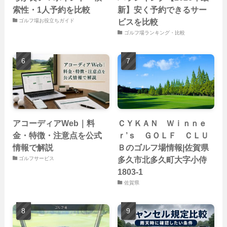
索性・1人予約を比較
新】安く予約できるサー
ビスを比較
ゴルフ場お役立ちガイド
ゴルフ場ランキング・比較
アコーディアWeb｜料
ＣＹＫＡＮ Ｗｉｎｎｅ
金・特徴・注意点を公式
ｒ’ｓ ＧＯＬＦ ＣＬＵ
情報で解説
Ｂのゴルフ場情報|佐賀県
多久市北多久町大字小侍
ゴルフサービス
1803-1
佐賀県