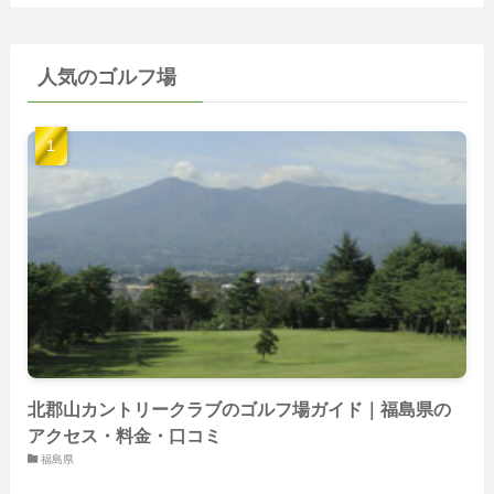
(15)
(50)
(35)
(60)
(36)
(9)
(22)
人気のゴルフ場
(103)
(40)
(139)
(40)
(22)
(22)
(9)
(40)
(59)
(14)
(23)
(19)
(26)
(22)
(26)
北郡山カントリークラブのゴルフ場ガイド｜福島県の
アクセス・料金・口コミ
福島県