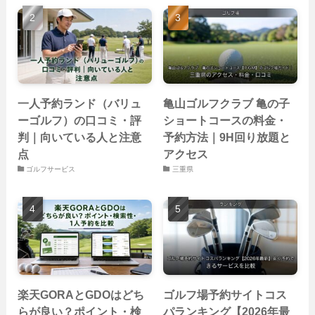
一人予約ランド（バリュ
亀山ゴルフクラブ 亀の子
ーゴルフ）の口コミ・評
ショートコースの料金・
判｜向いている人と注意
予約方法｜9H回り放題と
点
アクセス
ゴルフサービス
三重県
楽天GORAとGDOはどち
ゴルフ場予約サイトコス
らが良い？ポイント・検
パランキング【2026年最