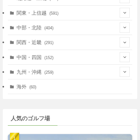
(128)
関東・上信越
(591)
(10)
(146)
中部・北陸
(404)
(17)
(40)
(13)
関西・近畿
(291)
(12)
(114)
(83)
(39)
中国・四国
(152)
(35)
(67)
(11)
(25)
(7)
九州・沖縄
(259)
(30)
(72)
(38)
(30)
(39)
(28)
海外
(60)
(9)
(14)
(78)
(22)
(15)
(50)
(35)
(60)
(36)
(9)
(22)
人気のゴルフ場
(103)
(40)
(139)
(40)
(22)
(22)
(9)
(40)