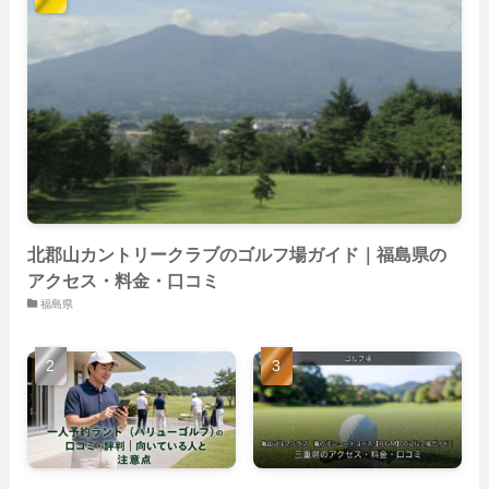
(59)
(14)
(23)
(19)
(26)
(22)
(26)
北郡山カントリークラブのゴルフ場ガイド｜福島県の
アクセス・料金・口コミ
福島県