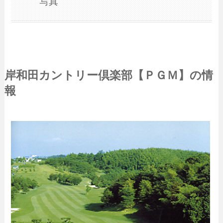
写真
岸和田カントリー倶楽部【ＰＧＭ】の情
報