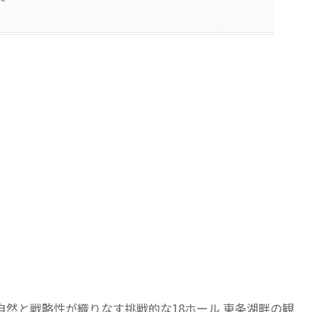
：自然と戦略性が織りなす挑戦的な18ホール 東条湖畔の観