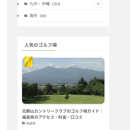
(67)
(11)
(25)
(7)
九州・沖縄
(259)
(30)
(72)
(38)
(30)
(39)
(28)
海外
(60)
(9)
(14)
(78)
(22)
(15)
(50)
(35)
(60)
(36)
(9)
(22)
人気のゴルフ場
(103)
(40)
(139)
(40)
(22)
(22)
(9)
(40)
(59)
(14)
(23)
(19)
(26)
(22)
(26)
北郡山カントリークラブのゴルフ場ガイド｜
福島県のアクセス・料金・口コミ
福島県