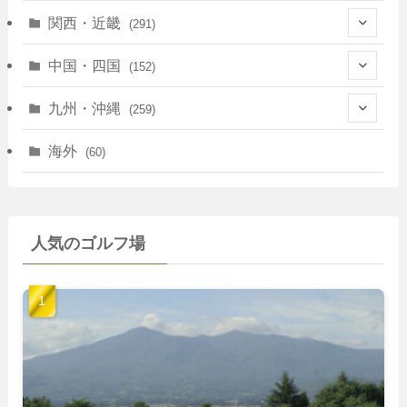
(17)
(40)
(13)
関西・近畿
(291)
(12)
(114)
(83)
(39)
中国・四国
(152)
(35)
(67)
(11)
(25)
(7)
九州・沖縄
(259)
(30)
(72)
(38)
(30)
(39)
(28)
海外
(60)
(9)
(14)
(78)
(22)
(15)
(50)
(35)
(60)
(36)
(9)
(22)
人気のゴルフ場
(103)
(40)
(139)
(40)
(22)
(22)
(9)
(40)
(59)
(14)
(23)
(19)
(26)