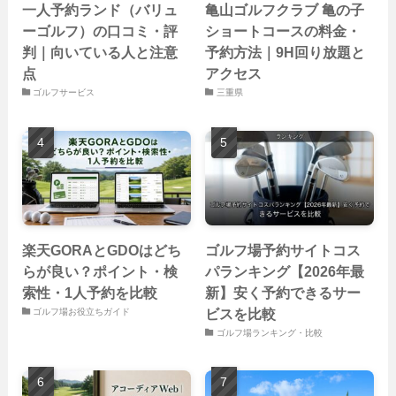
一人予約ランド（バリュ
亀山ゴルフクラブ 亀の子
ーゴルフ）の口コミ・評
ショートコースの料金・
判｜向いている人と注意
予約方法｜9H回り放題と
点
アクセス
ゴルフサービス
三重県
楽天GORAとGDOはどち
ゴルフ場予約サイトコス
らが良い？ポイント・検
パランキング【2026年最
索性・1人予約を比較
新】安く予約できるサー
ビスを比較
ゴルフ場お役立ちガイド
ゴルフ場ランキング・比較