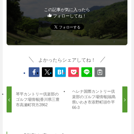
この記事が気に入ったら
フォローしてね！
よかったらシェアしてね！
ヘレナ国際カントリー倶
琴平カントリー倶楽部の
楽部のゴルフ場情報|福島
ゴルフ場情報|香川県三豊
県いわき市添野町頭巾平
市高瀬町羽方2862
66-3