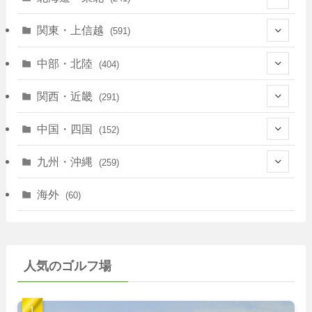
(128)
関東・上信越
(591)
(10)
(146)
中部・北陸
(404)
(17)
(40)
(13)
関西・近畿
(291)
(12)
(114)
(83)
(39)
中国・四国
(152)
(35)
(67)
(11)
(25)
(7)
九州・沖縄
(259)
(30)
(72)
(38)
(30)
(39)
(28)
海外
(60)
(9)
(14)
(78)
(22)
(15)
(50)
(35)
(60)
(36)
(9)
(22)
人気のゴルフ場
(103)
(40)
(139)
(40)
(22)
(22)
(9)