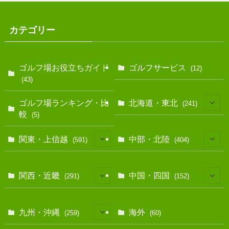
カテゴリー
ゴルフ場お役立ちガイド
ゴルフサービス
(12)
(43)
ゴルフ場ランキング・比
北海道・東北
(241)
較
(5)
(128)
関東・上信越
中部・北陸
(591)
(404)
(10)
(146)
(13)
(17)
関西・近畿
中国・四国
(291)
(152)
(40)
(83)
(12)
(39)
(7)
(114)
(11)
九州・沖縄
海外
(259)
(60)
(35)
(25)
(39)
(67)
(38)