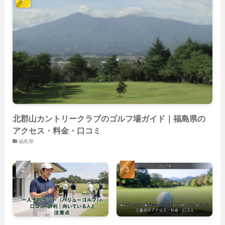
(40)
(59)
(14)
(23)
(19)
(26)
(22)
(26)
北郡山カントリークラブのゴルフ場ガイド｜福島県の
アクセス・料金・口コミ
福島県