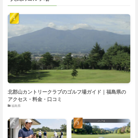
(103)
(40)
(139)
(40)
(22)
(22)
(9)
(40)
(59)
(14)
(23)
(19)
(26)
(22)
(26)
北郡山カントリークラブのゴルフ場ガイド｜福島県の
アクセス・料金・口コミ
福島県