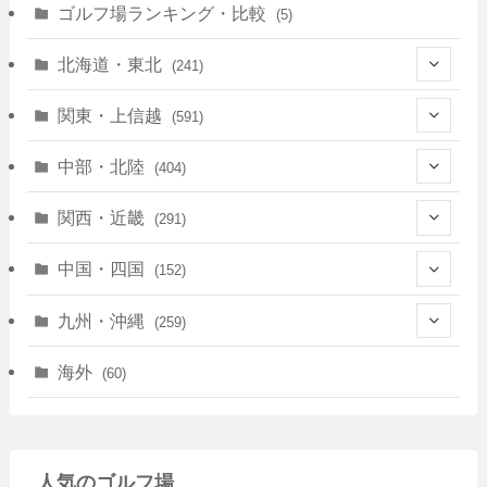
ゴルフ場ランキング・比較
(5)
北海道・東北
(241)
(128)
関東・上信越
(591)
(10)
(146)
中部・北陸
(404)
(17)
(40)
(13)
関西・近畿
(291)
(12)
(114)
(83)
(39)
中国・四国
(152)
(35)
(67)
(11)
(25)
(7)
九州・沖縄
(259)
(30)
(72)
(38)
(30)
(39)
(28)
海外
(60)
(9)
(14)
(78)
(22)
(15)
(50)
(35)
(60)
(36)
(9)
(22)
人気のゴルフ場