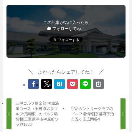
この記事が気に入ったら
フォローしてね！
よかったらシェアしてね！
三甲ゴルフ倶楽部 榊原温
泉コース（旧榊原温泉ゴ
宇治カントリークラブの
ルフ倶楽部）のゴルフ場
ゴルフ場情報|京都府宇治
情報|三重県津市榊原町ソ
市五ヶ庄広岡谷4
ヤ谷1538