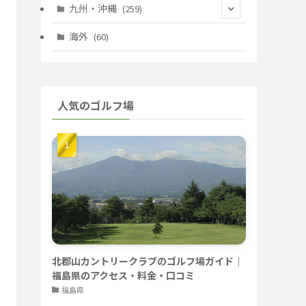
(67)
(11)
(25)
(7)
九州・沖縄
(259)
(30)
(72)
(38)
(30)
(39)
(28)
海外
(60)
(9)
(14)
(78)
(22)
(15)
(50)
(35)
(60)
(36)
(9)
(22)
人気のゴルフ場
(103)
(40)
(139)
(40)
(22)
(22)
(9)
(40)
(59)
(14)
(23)
(19)
(26)
(22)
(26)
北郡山カントリークラブのゴルフ場ガイド｜
福島県のアクセス・料金・口コミ
福島県