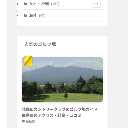
(67)
(11)
(25)
(7)
九州・沖縄
(259)
(30)
(72)
(38)
(30)
(39)
(28)
海外
(60)
(9)
(14)
(78)
(22)
(15)
(50)
(35)
(60)
(36)
(9)
(22)
人気のゴルフ場
(103)
(40)
(139)
(40)
(22)
(22)
(9)
(40)
(59)
(14)
(23)
(19)
(26)
(22)
(26)
北郡山カントリークラブのゴルフ場ガイド｜
福島県のアクセス・料金・口コミ
福島県