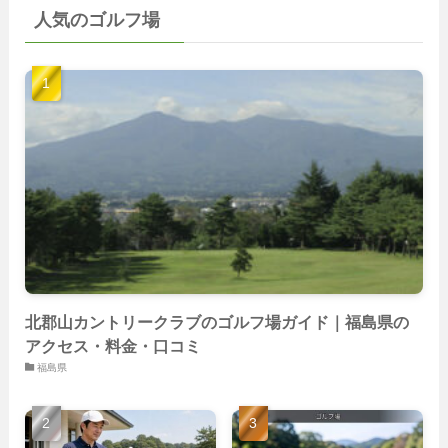
(22)
人気のゴルフ場
(103)
(40)
(139)
(40)
(22)
(22)
(9)
(40)
(59)
(14)
(23)
(19)
(26)
(22)
(26)
北郡山カントリークラブのゴルフ場ガイド｜福島県の
アクセス・料金・口コミ
福島県