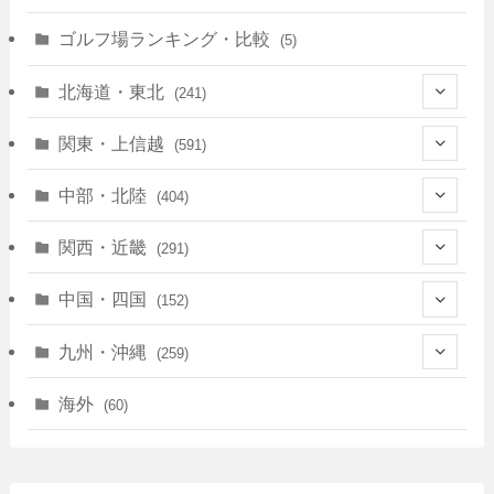
ゴルフ場ランキング・比較
(5)
北海道・東北
(241)
(128)
関東・上信越
(591)
(10)
(146)
中部・北陸
(404)
(17)
(40)
(13)
関西・近畿
(291)
(12)
(114)
(83)
(39)
中国・四国
(152)
(35)
(67)
(11)
(25)
(7)
九州・沖縄
(259)
(30)
(72)
(38)
(30)
(39)
(28)
海外
(60)
(9)
(14)
(78)
(22)
(15)
(50)
(35)
(60)
(36)
(9)