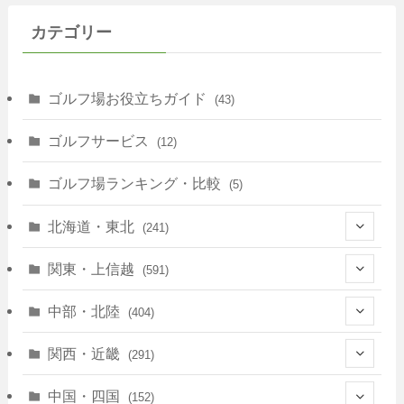
カテゴリー
ゴルフ場お役立ちガイド
(43)
ゴルフサービス
(12)
ゴルフ場ランキング・比較
(5)
北海道・東北
(241)
(128)
関東・上信越
(591)
(10)
(146)
中部・北陸
(404)
(17)
(40)
(13)
関西・近畿
(291)
(12)
(114)
(83)
(39)
中国・四国
(152)