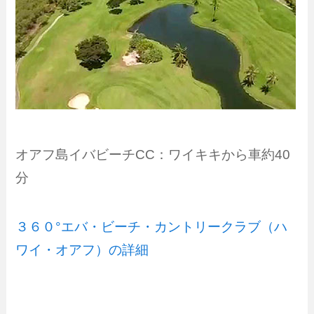
オアフ島イバビーチCC：ワイキキから車約40
分
３６０°エバ・ビーチ・カントリークラブ（ハ
ワイ・オアフ）の詳細