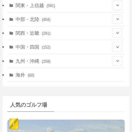
(128)
関東・上信越
(591)
(10)
(146)
中部・北陸
(404)
(17)
(40)
(13)
関西・近畿
(291)
(12)
(114)
(83)
(39)
中国・四国
(152)
(35)
(67)
(11)
(25)
(7)
九州・沖縄
(259)
(30)
(72)
(38)
(30)
(39)
(28)
海外
(60)
(9)
(14)
(78)
(22)
(15)
(50)
(35)
(60)
(36)
(9)
(22)
人気のゴルフ場
(103)
(40)
(139)
(40)
(22)
(22)
(9)
(40)