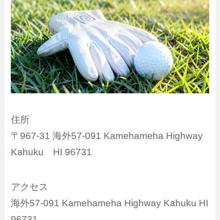
住所
〒967-31 海外57-091 Kamehameha Highway
Kahuku HI 96731
アクセス
海外57-091 Kamehameha Highway Kahuku HI
96731