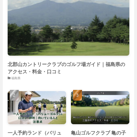
(59)
(14)
(23)
(19)
(26)
(22)
(26)
北郡山カントリークラブのゴルフ場ガイド｜福島県の
アクセス・料金・口コミ
福島県
一人予約ランド（バリュ
亀山ゴルフクラブ 亀の子