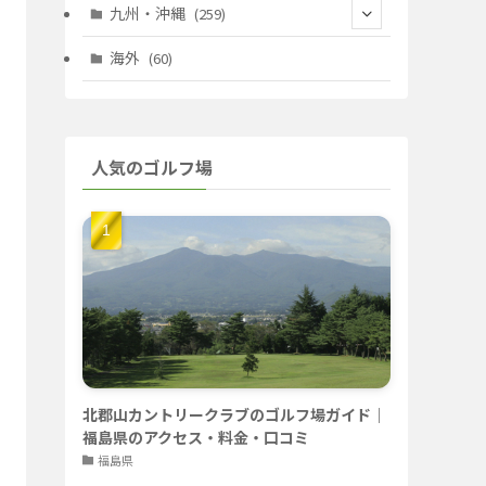
(67)
(11)
(25)
(7)
九州・沖縄
(259)
(30)
(72)
(38)
(30)
(39)
(28)
海外
(60)
(9)
(14)
(78)
(22)
(15)
(50)
(35)
(60)
(36)
(9)
(22)
人気のゴルフ場
(103)
(40)
(139)
(40)
(22)
(22)
(9)
(40)
(59)
(14)
(23)
(19)
(26)
(22)
(26)
北郡山カントリークラブのゴルフ場ガイド｜
福島県のアクセス・料金・口コミ
福島県