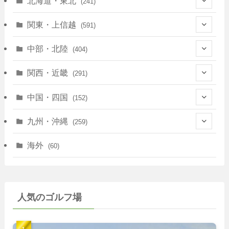
北海道・東北
(241)
(128)
関東・上信越
(591)
(10)
(146)
中部・北陸
(404)
(17)
(40)
(13)
関西・近畿
(291)
(12)
(114)
(83)
(39)
中国・四国
(152)
(35)
(67)
(11)
(25)
(7)
九州・沖縄
(259)
(30)
(72)
(38)
(30)
(39)
(28)
海外
(60)
(9)
(14)
(78)
(22)
(15)
(50)
(35)
(60)
(36)
(9)
(22)
人気のゴルフ場
(103)
(40)
(139)
(40)
(22)
(22)