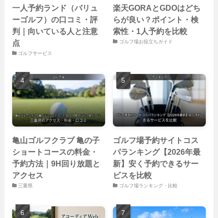
一人予約ランド（バリュ
楽天GORAとGDOはどち
ーゴルフ）の口コミ・評
らが良い？ポイント・検
判｜向いている人と注意
索性・1人予約を比較
点
ゴルフ場お役立ちガイド
ゴルフサービス
亀山ゴルフクラブ 亀の子
ゴルフ場予約サイトコス
ショートコースの料金・
パランキング【2026年最
予約方法｜9H回り放題と
新】安く予約できるサー
アクセス
ビスを比較
三重県
ゴルフ場ランキング・比較