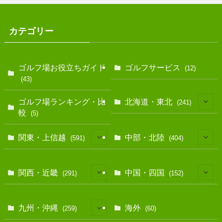
カテゴリー
ゴルフ場お役立ちガイド
ゴルフサービス
(12)
(43)
ゴルフ場ランキング・比
北海道・東北
(241)
較
(5)
(128)
関東・上信越
中部・北陸
(591)
(404)
(10)
(146)
(13)
(17)
関西・近畿
中国・四国
(291)
(152)
(40)
(83)
(12)
(39)
(7)
(114)
(11)
九州・沖縄
海外
(259)
(60)
(35)
(25)
(39)