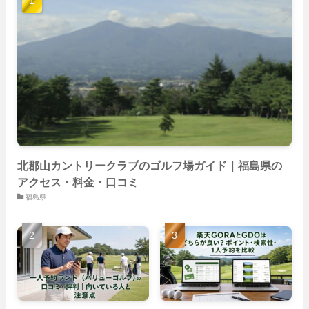
(9)
(40)
(59)
(14)
(23)
(19)
(26)
(22)
(26)
北郡山カントリークラブのゴルフ場ガイド｜福島県の
アクセス・料金・口コミ
福島県