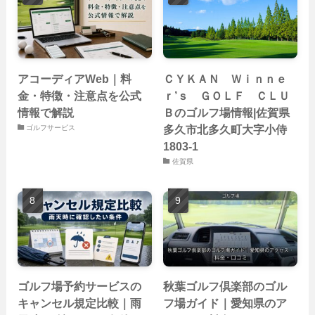
アコーディアWeb｜料
ＣＹＫＡＮ Ｗｉｎｎｅ
金・特徴・注意点を公式
ｒ’ｓ ＧＯＬＦ ＣＬＵ
情報で解説
Ｂのゴルフ場情報|佐賀県
多久市北多久町大字小侍
ゴルフサービス
1803-1
佐賀県
ゴルフ場予約サービスの
秋葉ゴルフ倶楽部のゴル
キャンセル規定比較｜雨
フ場ガイド｜愛知県のア