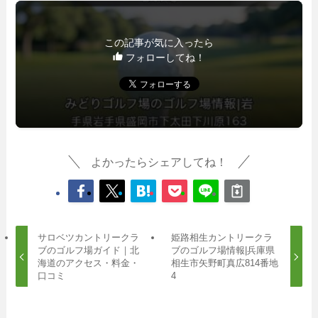
この記事が気に入ったら
フォローしてね！
よかったらシェアしてね！
サロベツカントリークラ
姫路相生カントリークラ
ブのゴルフ場ガイド｜北
ブのゴルフ場情報|兵庫県
海道のアクセス・料金・
相生市矢野町真広814番地
口コミ
4