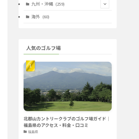
(67)
(11)
(25)
(7)
九州・沖縄
(259)
(30)
(72)
(38)
(30)
(39)
(28)
海外
(60)
(9)
(14)
(78)
(22)
(15)
(50)
(35)
(60)
(36)
(9)
(22)
人気のゴルフ場
(103)
(40)
(139)
(40)
(22)
(22)
(9)
(40)
(59)
(14)
(23)
(19)
(26)
(22)
(26)
北郡山カントリークラブのゴルフ場ガイド｜
福島県のアクセス・料金・口コミ
福島県