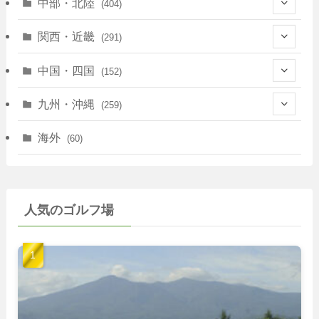
(146)
中部・北陸
(404)
(17)
(40)
(13)
関西・近畿
(291)
(12)
(114)
(83)
(39)
中国・四国
(152)
(35)
(67)
(11)
(25)
(7)
九州・沖縄
(259)
(30)
(72)
(38)
(30)
(39)
(28)
海外
(60)
(9)
(14)
(78)
(22)
(15)
(50)
(35)
(60)
(36)
(9)
(22)
人気のゴルフ場
(103)
(40)
(139)
(40)
(22)
(22)
(9)
(40)
(59)
(14)
(23)
(19)
(26)