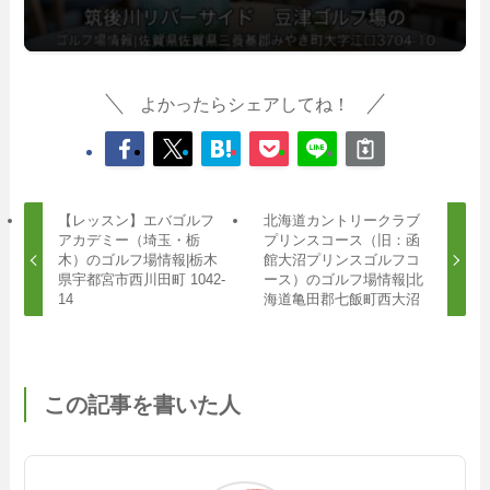
よかったらシェアしてね！
【レッスン】エバゴルフ
北海道カントリークラブ
アカデミー（埼玉・栃
プリンスコース（旧：函
木）のゴルフ場情報|栃木
館大沼プリンスゴルフコ
県宇都宮市西川田町 1042-
ース）のゴルフ場情報|北
14
海道亀田郡七飯町西大沼
この記事を書いた人