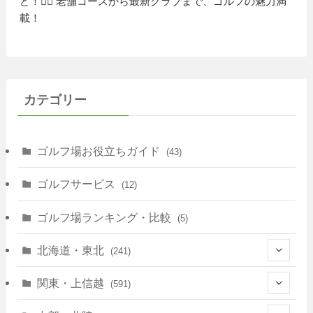
ど！🏌️‍♀️ 老舗コースから最新クラブまで、ゴルフの魅力満
載！
カテゴリー
ゴルフ場お役立ちガイド
(43)
ゴルフサービス
(12)
ゴルフ場ランキング・比較
(5)
北海道・東北
(241)
(128)
関東・上信越
(591)
(10)