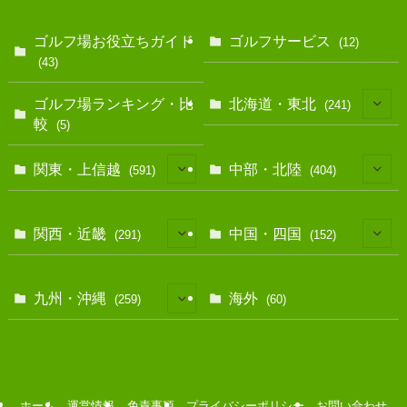
ゴルフ場お役立ちガイド
ゴルフサービス
(12)
(43)
ゴルフ場ランキング・比
北海道・東北
(241)
較
(5)
(128)
関東・上信越
中部・北陸
(591)
(404)
(10)
(146)
(13)
(17)
関西・近畿
中国・四国
(291)
(152)
(40)
(83)
(12)
(39)
(7)
(114)
(11)
九州・沖縄
海外
(259)
(60)
(35)
(25)
(39)
(67)
(38)
(30)
(28)
(30)
(15)
(72)
(78)
(9)
(50)
(22)
(9)
(14)
(60)
ホーム
運営情報
免責事項
プライバシーポリシー
お問い合わせ