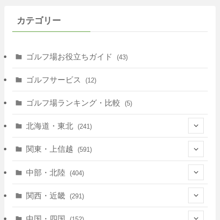
カテゴリー
ゴルフ場お役立ちガイド
(43)
ゴルフサービス
(12)
ゴルフ場ランキング・比較
(5)
北海道・東北
(241)
(128)
関東・上信越
(591)
(10)
(146)
中部・北陸
(404)
(17)
(40)
(13)
関西・近畿
(291)
(12)
(114)
(83)
(39)
中国・四国
(152)