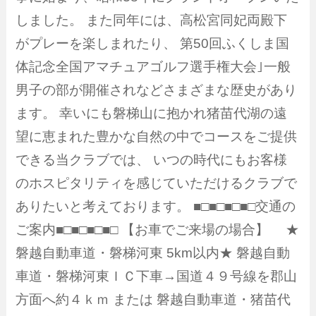
しました。 また同年には、高松宮同妃両殿下
がプレーを楽しまれたり、 第50回ふくしま国
体記念全国アマチュアゴルフ選手権大会｣一般
男子の部が開催されなどさまざまな歴史があり
ます。 幸いにも磐梯山に抱かれ猪苗代湖の遠
望に恵まれた豊かな自然の中でコースをご提供
できる当クラブでは、 いつの時代にもお客様
のホスピタリティを感じていただけるクラブで
ありたいと考えております。 ■□■□■□■□交通の
ご案内■□■□■□■□ 【お車でご来場の場合】 ★
磐越自動車道・磐梯河東 5km以内★ 磐越自動
車道・磐梯河東ＩＣ下車→国道４９号線を郡山
方面へ約４ｋｍ または 磐越自動車道・猪苗代