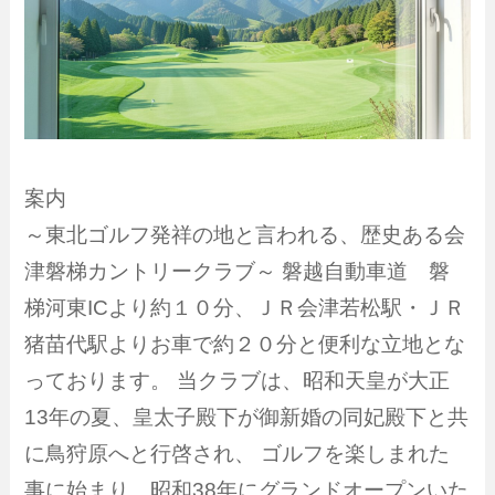
案内
～東北ゴルフ発祥の地と言われる、歴史ある会
津磐梯カントリークラブ～ 磐越自動車道 磐
梯河東ICより約１０分、ＪＲ会津若松駅・ＪＲ
猪苗代駅よりお車で約２０分と便利な立地とな
っております。 当クラブは、昭和天皇が大正
13年の夏、皇太子殿下が御新婚の同妃殿下と共
に鳥狩原へと行啓され、 ゴルフを楽しまれた
事に始まり、昭和38年にグランドオープンいた