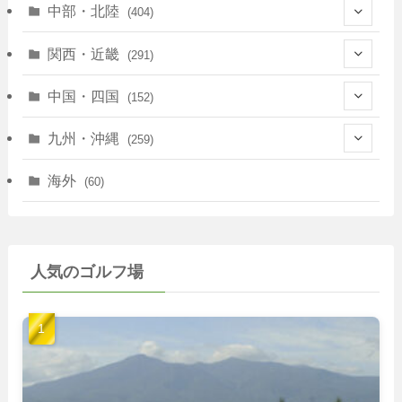
(10)
(146)
中部・北陸
(404)
(17)
(40)
(13)
関西・近畿
(291)
(12)
(114)
(83)
(39)
中国・四国
(152)
(35)
(67)
(11)
(25)
(7)
九州・沖縄
(259)
(30)
(72)
(38)
(30)
(39)
(28)
海外
(60)
(9)
(14)
(78)
(22)
(15)
(50)
(35)
(60)
(36)
(9)
(22)
人気のゴルフ場
(103)
(40)
(139)
(40)
(22)
(22)
(9)
(40)
(59)
(14)
(23)