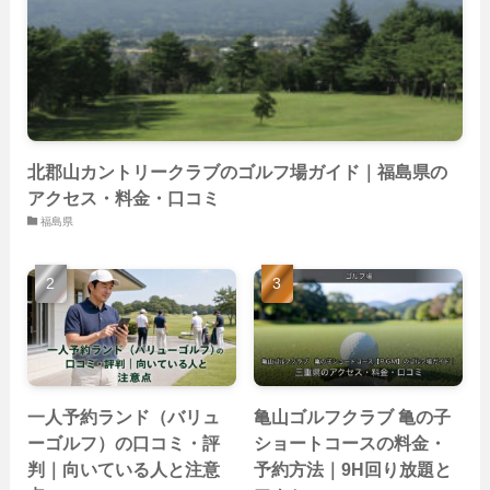
(19)
(26)
(22)
(26)
北郡山カントリークラブのゴルフ場ガイド｜福島県の
アクセス・料金・口コミ
福島県
一人予約ランド（バリュ
亀山ゴルフクラブ 亀の子
ーゴルフ）の口コミ・評
ショートコースの料金・
判｜向いている人と注意
予約方法｜9H回り放題と