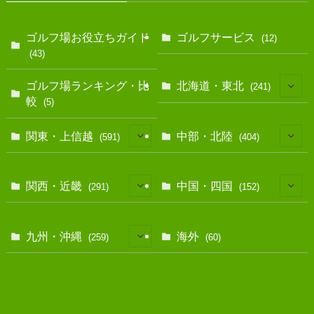
ゴルフ場お役立ちガイド
ゴルフサービス
(12)
(43)
ゴルフ場ランキング・比
北海道・東北
(241)
較
(5)
(128)
関東・上信越
中部・北陸
(591)
(404)
(10)
(146)
(13)
(17)
関西・近畿
中国・四国
(291)
(152)
(40)
(83)
(12)
(39)
(7)
(114)
(11)
九州・沖縄
海外
(259)
(60)
(35)
(25)
(39)
(67)
(38)
(30)
(28)
(30)
(15)
(72)
(78)
(9)
(50)
(22)
(9)