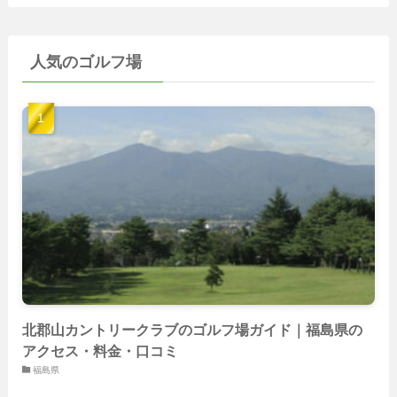
(22)
(15)
(50)
(35)
(60)
(36)
(9)
(22)
人気のゴルフ場
(103)
(40)
(139)
(40)
(22)
(22)
(9)
(40)
(59)
(14)
(23)
(19)
(26)
(22)
(26)
北郡山カントリークラブのゴルフ場ガイド｜福島県の
アクセス・料金・口コミ
福島県