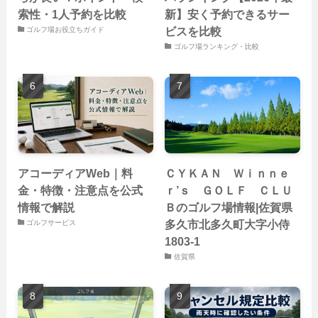
索性・1人予約を比較
新】安く予約できるサー
ビスを比較
ゴルフ場お役立ちガイド
ゴルフ場ランキング・比較
アコーディアWeb｜料
ＣＹＫＡＮ Ｗｉｎｎｅ
金・特徴・注意点を公式
ｒ’ｓ ＧＯＬＦ ＣＬＵ
情報で解説
Ｂのゴルフ場情報|佐賀県
多久市北多久町大字小侍
ゴルフサービス
1803-1
佐賀県