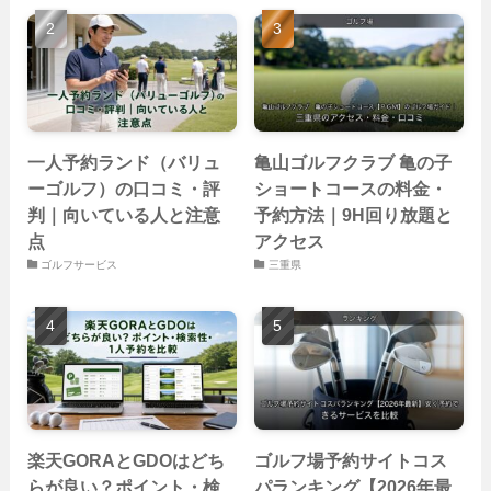
一人予約ランド（バリュ
亀山ゴルフクラブ 亀の子
ーゴルフ）の口コミ・評
ショートコースの料金・
判｜向いている人と注意
予約方法｜9H回り放題と
点
アクセス
ゴルフサービス
三重県
楽天GORAとGDOはどち
ゴルフ場予約サイトコス
らが良い？ポイント・検
パランキング【2026年最