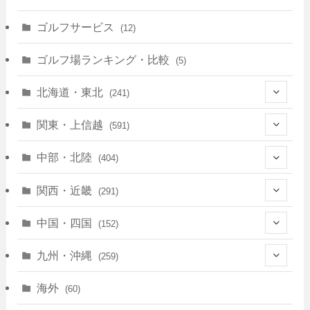
ゴルフサービス
(12)
ゴルフ場ランキング・比較
(5)
北海道・東北
(241)
(128)
関東・上信越
(591)
(10)
(146)
中部・北陸
(404)
(17)
(40)
(13)
関西・近畿
(291)
(12)
(114)
(83)
(39)
中国・四国
(152)
(35)
(67)
(11)
(25)
(7)
九州・沖縄
(259)
(30)
(72)
(38)
(30)
(39)
(28)
海外
(60)
(9)
(14)
(78)