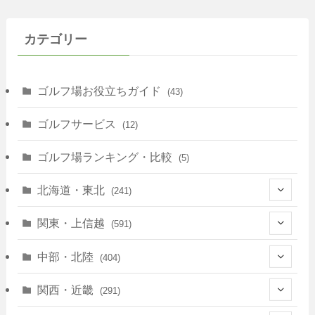
カテゴリー
ゴルフ場お役立ちガイド
(43)
ゴルフサービス
(12)
ゴルフ場ランキング・比較
(5)
北海道・東北
(241)
(128)
関東・上信越
(591)
(10)
(146)
中部・北陸
(404)
(17)
(40)
(13)
関西・近畿
(291)
(12)