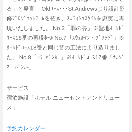
る」と発言。 Oldｺｰｽ･･･St.Andrewsより設計監
修ﾌﾟﾛｼﾞｪｸﾄﾁｰﾑを招き、ｽｺﾃｨｼｭｽﾀｲﾙを忠実に再
現いたしました。 No.2「罪の谷」※聖地ｵｰﾙﾄﾞ
ｺｰｽ18番の再現ﾎｰﾙ No.7「ｽｳｪﾙｹﾝ・ﾌﾞﾘｯｼﾞ」※
ｵｰﾙﾄﾞｺｰｽ18番と同じ昔の工法により造りまし
た。 No.8「ﾄﾐｰﾊﾞﾝｶｰ」※ｵｰﾙﾄﾞｺｰｽ17番「ﾅｶｼﾞ
ﾏ・ﾊﾞﾝｶ-」
サービス
宿泊施設「ホテル ニューセントアンドリュー
ス」
予約カレンダー