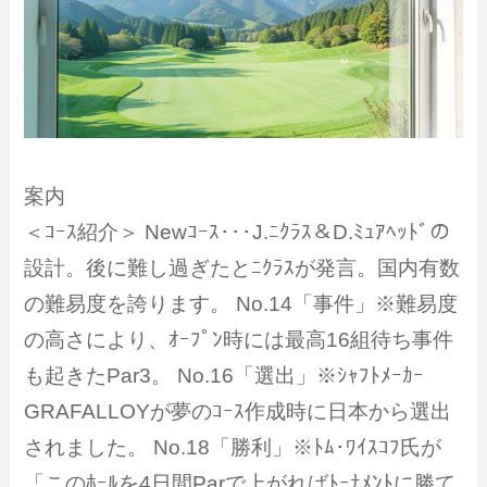
案内
＜ｺｰｽ紹介＞ Newｺｰｽ･･･J.ﾆｸﾗｽ＆D.ﾐｭｱﾍｯﾄﾞの
設計。後に難し過ぎたとﾆｸﾗｽが発言。国内有数
の難易度を誇ります。 No.14「事件」※難易度
の高さにより、ｵｰﾌﾟﾝ時には最高16組待ち事件
も起きたPar3。 No.16「選出」※ｼｬﾌﾄﾒｰｶｰ
GRAFALLOYが夢のｺｰｽ作成時に日本から選出
されました。 No.18「勝利」※ﾄﾑ･ﾜｲｽｺﾌ氏が
「このﾎｰﾙを4日間Parで上がればﾄｰﾅﾒﾝﾄに勝て