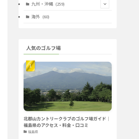
(67)
(11)
(25)
(7)
九州・沖縄
(259)
(30)
(72)
(38)
(30)
(39)
(28)
海外
(60)
(9)
(14)
(78)
(22)
(15)
(50)
(35)
(60)
(36)
(9)
(22)
人気のゴルフ場
(103)
(40)
(139)
(40)
(22)
(22)
(9)
(40)
(59)
(14)
(23)
(19)
(26)
(22)
(26)
北郡山カントリークラブのゴルフ場ガイド｜
福島県のアクセス・料金・口コミ
福島県