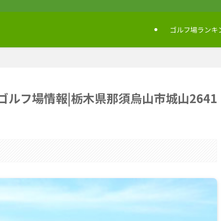
ゴルフ場ランキ
ルフ場情報|栃木県那須烏山市城山2641