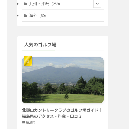
(67)
(11)
(25)
(7)
九州・沖縄
(259)
(30)
(72)
(38)
(30)
(39)
(28)
海外
(60)
(9)
(14)
(78)
(22)
(15)
(50)
(35)
(60)
(36)
(9)
(22)
人気のゴルフ場
(103)
(40)
(139)
(40)
(22)
(22)
(9)
(40)
(59)
(14)
(23)
(19)
(26)
(22)
(26)
北郡山カントリークラブのゴルフ場ガイド｜
福島県のアクセス・料金・口コミ
福島県