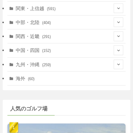
(128)
関東・上信越
(591)
(10)
(146)
中部・北陸
(404)
(17)
(40)
(13)
関西・近畿
(291)
(12)
(114)
(83)
(39)
中国・四国
(152)
(35)
(67)
(11)
(25)
(7)
九州・沖縄
(259)
(30)
(72)
(38)
(30)
(39)
(28)
海外
(60)
(9)
(14)
(78)
(22)
(15)
(50)
(35)
(60)
(36)
(9)
(22)
人気のゴルフ場
(103)
(40)
(139)
(40)
(22)
(22)
(9)
(40)