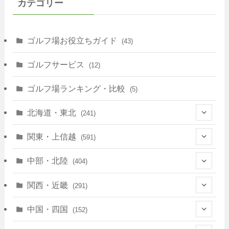
カテゴリー
ゴルフ場お役立ちガイド
(43)
ゴルフサービス
(12)
ゴルフ場ランキング・比較
(5)
北海道・東北
(241)
(128)
関東・上信越
(591)
(10)
(146)
中部・北陸
(404)
(17)
(40)
(13)
関西・近畿
(291)
(12)
(114)
(83)
(39)
中国・四国
(152)
(35)
(67)
(11)