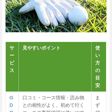
サ
見やすいポイント
使
ー
い
ビ
方
ス
の
目
安
G
口コミ・コース情報・読み物
ま
D
との相性がよく、初めて行く
ず