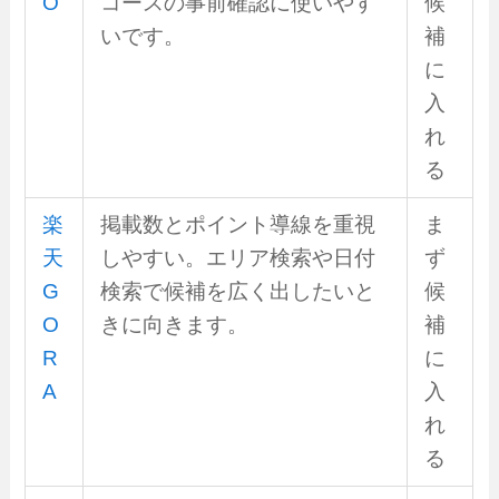
O
コースの事前確認に使いやす
候
いです。
補
に
入
れ
る
楽
掲載数とポイント導線を重視
ま
天
しやすい。エリア検索や日付
ず
G
検索で候補を広く出したいと
候
O
きに向きます。
補
R
に
A
入
れ
る