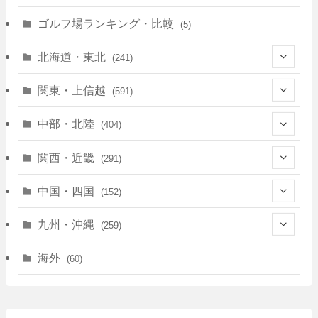
ゴルフ場ランキング・比較
(5)
北海道・東北
(241)
(128)
関東・上信越
(591)
(10)
(146)
中部・北陸
(404)
(17)
(40)
(13)
関西・近畿
(291)
(12)
(114)
(83)
(39)
中国・四国
(152)
(35)
(67)
(11)
(25)
(7)
九州・沖縄
(259)
(30)
(72)
(38)
(30)
(39)
(28)
海外
(60)
(9)
(14)
(78)
(22)
(15)
(50)
(35)
(60)
(36)
(9)
(22)