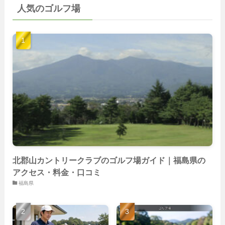
人気のゴルフ場
(103)
(40)
(139)
(40)
(22)
(22)
(9)
(40)
(59)
(14)
(23)
(19)
(26)
(22)
(26)
北郡山カントリークラブのゴルフ場ガイド｜福島県の
アクセス・料金・口コミ
福島県