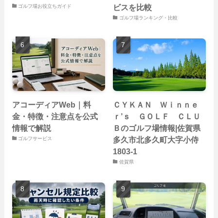
ビスを比較
ゴルフ場お役立ちガイド
ゴルフ場ランキング・比較
アコーディアWeb｜料
ＣＹＫＡＮ Ｗｉｎｎｅ
金・特徴・注意点を公式
ｒ’ｓ ＧＯＬＦ ＣＬＵ
情報で解説
Ｂのゴルフ場情報|佐賀県
多久市北多久町大字小侍
ゴルフサービス
1803-1
佐賀県