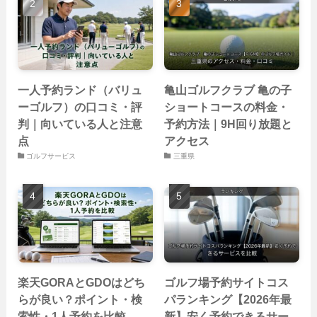
一人予約ランド（バリュ
亀山ゴルフクラブ 亀の子
ーゴルフ）の口コミ・評
ショートコースの料金・
判｜向いている人と注意
予約方法｜9H回り放題と
点
アクセス
ゴルフサービス
三重県
楽天GORAとGDOはどち
ゴルフ場予約サイトコス
らが良い？ポイント・検
パランキング【2026年最
索性・1人予約を比較
新】安く予約できるサー