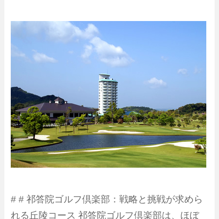
# # 祁答院ゴルフ倶楽部：戦略と挑戦が求めら
れる丘陵コース 祁答院ゴルフ倶楽部は、ほぼ