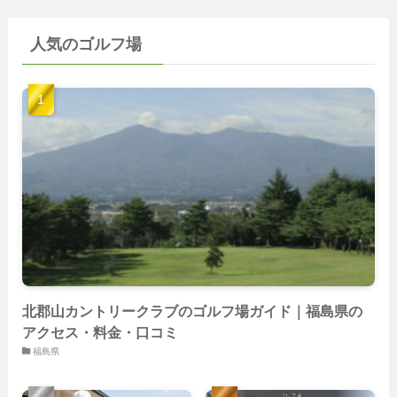
(35)
(60)
(36)
(9)
(22)
人気のゴルフ場
(103)
(40)
(139)
(40)
(22)
(22)
(9)
(40)
(59)
(14)
(23)
(19)
(26)
(22)
(26)
北郡山カントリークラブのゴルフ場ガイド｜福島県の
アクセス・料金・口コミ
福島県