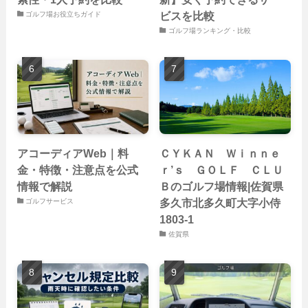
ビスを比較
ゴルフ場お役立ちガイド
ゴルフ場ランキング・比較
アコーディアWeb｜料
ＣＹＫＡＮ Ｗｉｎｎｅ
金・特徴・注意点を公式
ｒ’ｓ ＧＯＬＦ ＣＬＵ
情報で解説
Ｂのゴルフ場情報|佐賀県
多久市北多久町大字小侍
ゴルフサービス
1803-1
佐賀県