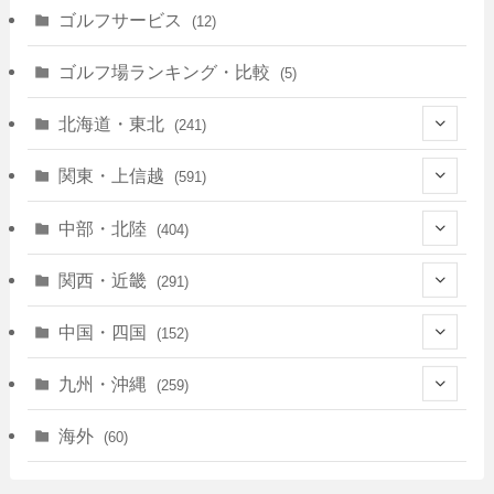
ゴルフサービス
(12)
ゴルフ場ランキング・比較
(5)
北海道・東北
(241)
(128)
関東・上信越
(591)
(10)
(146)
中部・北陸
(404)
(17)
(40)
(13)
関西・近畿
(291)
(12)
(114)
(83)
(39)
中国・四国
(152)
(35)
(67)
(11)
(25)
(7)
九州・沖縄
(259)
(30)
(72)
(38)
(30)
(39)
(28)
海外
(60)
(9)
(14)
(78)
(22)
(15)
(50)