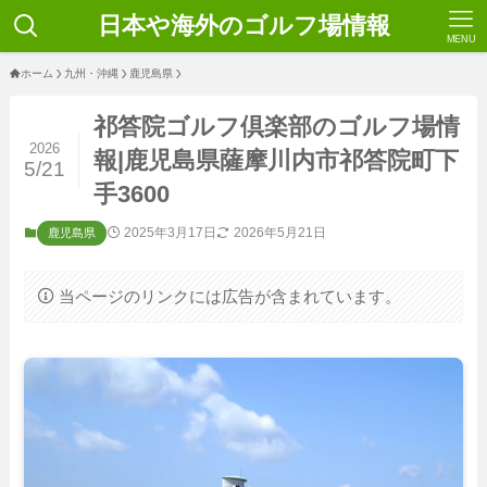
日本や海外のゴルフ場情報
MENU
ホーム
九州・沖縄
鹿児島県
祁答院ゴルフ倶楽部のゴルフ場情
2026
報|鹿児島県薩摩川内市祁答院町下
5/21
手3600
2025年3月17日
2026年5月21日
鹿児島県
当ページのリンクには広告が含まれています。